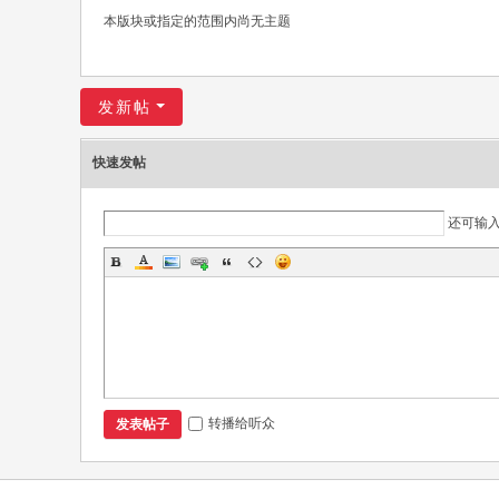
本版块或指定的范围内尚无主题
燕
姿
全
发新帖
国
歌
快速发帖
迷
联
还可输
盟
转播给听众
发表帖子