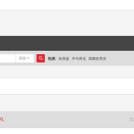
搜索
热搜:
孙燕姿
半句再见
跳舞的梵谷
搜
索