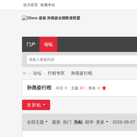
设为首页
收藏本站
门户
论坛
»
论坛
›
行程专区
›
孙燕姿行程
Zi
孙燕姿行程
今日:
0
|
主题:
67
|
排名:
4
fa
ns
发新帖
·
姿
全部主题
最新
热门
热帖
精华
更多
2026-08-07
饭
孙