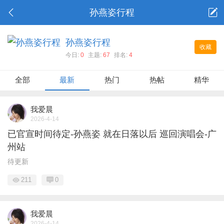
孙燕姿行程
孙燕姿行程
收藏
今日:
0
主题:
67
排名:
4
全部
最新
热门
热帖
精华
我爱晨
2026-4-14
已官宣时间待定-孙燕姿 就在日落以后 巡回演唱会-广
州站
待更新
211
0
我爱晨
2026-4-14