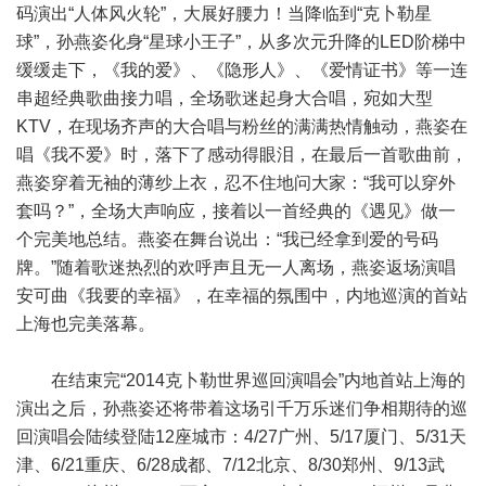
码演出“人体风火轮”，大展好腰力！当降临到“克卜勒星
球”，孙燕姿化身“星球小王子”，从多次元升降的LED阶梯中
缓缓走下，《我的爱》、《隐形人》、《爱情证书》等一连
串超经典歌曲接力唱，全场歌迷起身大合唱，宛如大型
KTV，在现场齐声的大合唱与粉丝的满满热情触动，燕姿在
唱《我不爱》时，落下了感动得眼泪，在最后一首歌曲前，
燕姿穿着无袖的薄纱上衣，忍不住地问大家：“我可以穿外
套吗？”，全场大声响应，接着以一首经典的《遇见》做一
个完美地总结。燕姿在舞台说出：“我已经拿到爱的号码
牌。”随着歌迷热烈的欢呼声且无一人离场，燕姿返场演唱
安可曲《我要的幸福》，在幸福的氛围中，内地巡演的首站
上海也完美落幕。
在结束完“2014克卜勒世界巡回演唱会”内地首站上海的
演出之后，孙燕姿还将带着这场引千万乐迷们争相期待的巡
回演唱会陆续登陆12座城市：4/27广州、5/17厦门、5/31天
津、6/21重庆、6/28成都、7/12北京、8/30郑州、9/13武