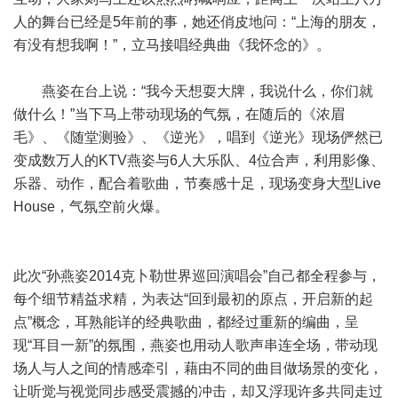
人的舞台已经是5年前的事，她还俏皮地问：“上海的朋友，
有没有想我啊！”，立马接唱经典曲《我怀念的》。
燕姿在台上说：“我今天想耍大牌，我说什么，你们就
做什么！”当下马上带动现场的气氛，在随后的《浓眉
毛》、《随堂测验》、《逆光》，唱到《逆光》现场俨然已
变成数万人的KTV燕姿与6人大乐队、4位合声，利用影像、
乐器、动作，配合着歌曲，节奏感十足，现场变身大型Live
House，气氛空前火爆。
此次“孙燕姿2014克卜勒世界巡回演唱会”自己都全程参与，
每个细节精益求精，为表达“回到最初的原点，开启新的起
点”概念，耳熟能详的经典歌曲，都经过重新的编曲，呈
现“耳目一新”的氛围，燕姿也用动人歌声串连全场，带动现
场人与人之间的情感牵引，藉由不同的曲目做场景的变化，
让听觉与视觉同步感受震撼的冲击，却又浮现许多共同走过