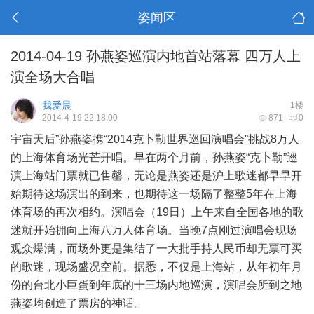
姿闻区
2014-04-19 孙燕姿巡演内地首站落幕 四万人上
演全场大合唱
我爱晨
1楼
2014-4-19 22:18:00
871
0
宇宙天后”孙燕姿携“2014克卜勒世界巡回演唱会”挑战8万人
的上海体育场光芒开唱。早在两个月前，孙燕姿“克卜勒”巡
演上海站门票就已售罄，无论是燕姿还是沪上歌迷都早早开
始期待这场演出的到来，也期待这一场隔了整整5年在上海
体育场的再次相约。演唱会（19日）上午来自全国各地的歌
迷就开始拥向上海八万人体育场。当晚7点刚过演唱会现场
观众爆满，而场外更是集结了一大批手持人民币却无票可买
的歌迷，现场盛况空前。据悉，不仅是上海站，从年初年月
份的台北小巨蛋到年底的十三场内地巡演，演唱会所到之地
燕姿均创造了票房的神话。