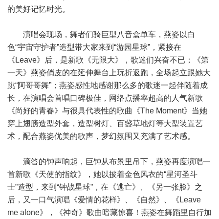
的美好记忆时光。
演唱会现场，舞者们骑巨型八音盒单车，燕姿以白
色“宇宙守护者”造型带大家来到“游园星球”，紧接在
《Leave》后，是新歌《无限大》，歌迷们兴奋不已；《第
一天》燕姿俏皮的在延伸舞台上玩折返跑，全场起立跟她大
跳“阿哥哥舞”；燕姿感性地感谢那么多的歌迷一起伴随着成
长，在演唱会首唱口碑极佳，网络点播率超高的人气新歌
《尚好的青春》与很具代表性的歌曲《The Moment》当她
穿上翅膀造型外套，造型树灯、百盏草地灯等大型装置艺
术，配合燕姿优美的歌声，梦幻氛围又充满了艺术感。
滴答的钟声响起，巨钟从布景里吊下，燕姿再度演唱一
首新歌《天使的指纹》，她以披着金色风衣的“星河圣斗
士”造型，来到“钟战星球”，在《逃亡》、《另一张脸》之
后，又一口气演唱《爱情的花样》、《自然》、《Leave
me alone》，《神奇》歌曲暗藏惊喜！燕姿在舞蹈里自行加