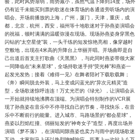
验，此时风势渐弱，雨势减小，虽然气温下降到14度，场外
仍有近千未能买到票的歌迷在体育场的各通道旁听场内的演
唱会。开场前播放的上海，广州，厦门，天津，重庆，成
都，北京，杭州，西安，福州等十地歌迷对于孙燕姿演唱会
的祝福，顿时满满的温暖弥漫在现场。现场孙燕姿身穿黑色
闪钻的“太空星使”装，一头干练的短发惊艳亮相，像穿越时
空般地，出现在4米高的升降台上华丽开唱。开场曲即是自
己出道后首支主打歌曲《天黑黑》，与此同时燕姿带领大家
一同降临在“未来星球”，全场持歌迷手持“荧光棒”和燕姿一
起发光发热；接着《难得一见》在舞者陪衬下载歌载舞；
《奔》瞬间脱去外装，马上变成闪蓝光的“异次元精灵”造
型，全场歌迷惊呼连连！万丈光芒的《绿光》，让演唱会从
一开始就持续地沸腾在顶端。为演唱会特别制作的VCR展
现了孙燕姿在音乐中不停寻找自己的节奏，寻找快乐，在音
乐中不断前行的能量。进入城市、马路场景的“都会星球”，
燕姿以烈焰红撞、俏丽短发的“神奇女子”造型，再度出场并
演唱《梦不落》，在演唱间隙燕姿也卖力与雨中的现场歌迷
互动，大家则马上还以热烈吶喊响应，距离上一次站上八万