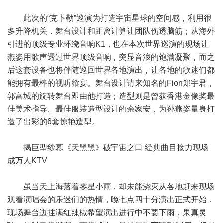
此次的“克卜勒”巡演为打造宇宙星球的空间感，利用很
多升降机关，舞台设计和距离计算让团队伤透脑筋；从海外
引进的顶级专业环绕音响K1，也在本次世界巡演的现场让
燕姿用歌声透过世界顶级音响，突显音浪的饱满凝聚，而之
后这套设备也将伴随巡回世界各地演出，让各地的歌迷们都
能拥有最棒的视听飨宴。舞台设计请来知名的Fion郑宇君，
郭富城的旋转舞台即由他打造；造型则是曾获香港金像奖最
佳美术指导、最佳服装造型设计的余家安，为孙燕姿量身打
造了出彩的6套惊艳造型。
揭巨型纱幕《天黑黑》破宇宙之口 经典曲目接力现场
成万人KTV
虽当天上海落着零星小雨，却未能浇灭从各地赶来现场
观看演唱会的乐迷们的热情，晚七点四十分演出正式开始，
现场舞台边挂满红辣椒希望演出进行中不要下雨，果真灵