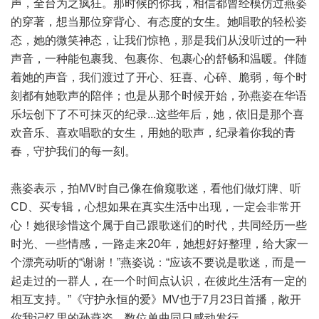
声，全台为之疯狂。那时候的你我，相信都曾经模仿过燕姿
的穿著，想当那位穿背心、有态度的女生。她唱歌的轻松姿
态，她的微笑神态，让我们惊艳，那是我们从没听过的一种
声音，一种能包裹我、包裹你、包裹心的舒畅和温暖。伴随
着她的声音，我们渡过了开心、狂喜、心碎、脆弱，每个时
刻都有她歌声的陪伴；也是从那个时候开始，孙燕姿在华语
乐坛创下了不可抹灭的纪录...这些年后，她，依旧是那个喜
欢音乐、喜欢唱歌的女生，用她的歌声，纪录着你我的青
春，守护我们的每一刻。
燕姿表示，拍MV时自己像在偷窥歌迷，看他们做灯牌、听
CD、买专辑，心想如果在真实生活中出现，一定会非常开
心！她很珍惜这个属于自己跟歌迷们的时代，共同经历一些
时光、一些情感，一路走来20年，她想好好整理，给大家一
个漂亮动听的“谢谢！”燕姿说：“应该不要说是歌迷，而是一
起走过的一群人，在一个时间点认识，在彼此生活有一定的
相互支持。”《守护永恒的爱》MV也于7月23日首播，敞开
你我记忆里的孙燕姿，数位单曲同日感动发行。