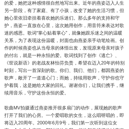
的爱，她把这种感情很自然地写出来。近年的燕姿迈入人生
另一阶段，有了家庭、有了小孩，改变了她的生活习惯，但
她心里依旧牵挂着喜欢她的乐迷们。那么多年的支持和守
护，燕姿一直放在心里，这次她用创作，用音符来表达对歌
迷的感恩。歌词“掌心贴着掌心”，就像她跟乐迷之间的温暖
关系，为了表现这份温暖，封面也由燕姿亲手动笔绘画。创
作的时候燕姿也从当母亲的体悟出发，发现原来母亲对孩子
的付出，就是一种永恒的爱。歌词找到了创作《逃亡》、
《世说新语》的老战友林怡芬负责，希望在迈入20年的特别
时刻，写出一首深刻的歌。你们、我们、他们，都因燕姿的
歌声，敞开了一道道心门；而她，持续用歌声，守护你也守
护着我，这是她给大家的回礼。谢谢你们，让我们携手，继
续用音乐，守护这份永恒的爱。
歌曲MV拍摄通过燕姿推开很多扇门的动作，展现她的歌声
打开了我们的心房。一个爱唱歌的女生，这么唱呀唱的，即
将迈入20周年。2000年6月9号，我们第一次听到这位女