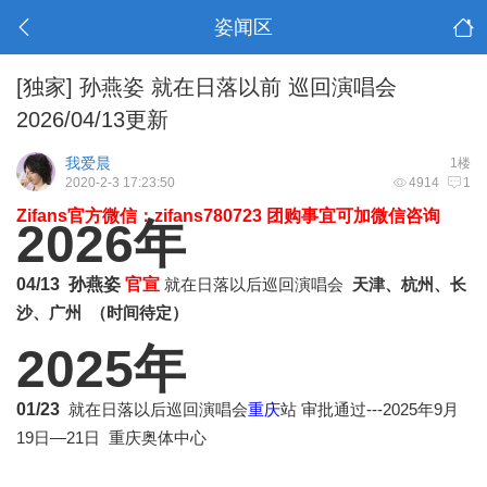
姿闻区
[独家]
孙燕姿 就在日落以前 巡回演唱会
2026/04/13更新
我爱晨
1楼
2020-2-3 17:23:50
4914
1
Zifans官方微信：zifans780723 团购事宜可加微信咨询
2026年
04/13 孙燕姿
官宣
就在日落以后巡回演唱会
天津、杭州、长
沙、广州 （时间待定）
2025年
01/23
就在日落以后巡回演唱会
重庆
站 审批通过---2
025年9月
19日—21日 重庆奥体中心