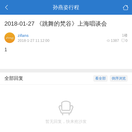
孙燕姿行程
2018-01-27 《跳舞的梵谷》上海唱谈会
zifans
1楼
2018-1-27 11:12:00
1387
0
1
全部回复
看全部
倒序浏览
暂无回复，快来抢沙发