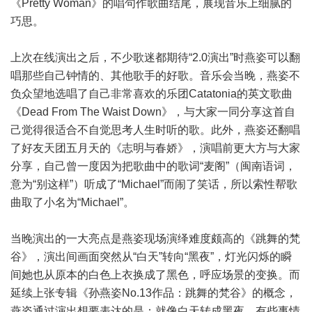
《Pretty Woman》的唱句作歌曲结尾，展现音乐上细腻的
巧思。
上次在线演出之后，不少歌迷都期待“2.0演出”时燕姿可以翻
唱那些自己钟情的、其他歌手的好歌。音乐会当晚，燕姿不
负众望地选唱了自己非常喜欢的乐团Catatonia的英文歌曲
《Dead From The Waist Down》，与大家一同分享这首自
己觉得很适合不自觉思考人生时听的歌。此外，燕姿还翻唱
了好友天团五月天的《志明与春娇》，演唱前更大方与大家
分享，自己曾一度因为把歌曲中的歌词“麦阁”（闽南语词，
意为“别这样”）听成了“Michael”而闹了笑话，所以索性帮歌
曲取了小名为“Michael”。
当晚演出的一大亮点是燕姿现场演绎难度颇高的《跳舞的梵
谷》，演出间画面突然从“白天”转向“黑夜”，灯光闪烁的瞬
间她也从原本的白色上衣换成了黑色，呼应场景的变换。而
延续上张专辑《孙燕姿No.13作品：跳舞的梵谷》的概念，
燕姿通过演出想要表达的是：就像白天转成黑夜，有些事情