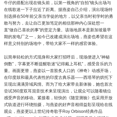
牛仔的搭配出现在镜头前，以第一视角的“自拍”镜头出场与
在线歌迷一下子拉近了距离。据燕姿自己介绍，演出现场特
别选择在50年前父亲当学徒的地方，以父亲当时初学时的勇
敢与努力，去让自己更加笃定的相信那种内心深处想一
直“做自己喜欢的事”的坚定力量。该场地原本是新加坡最早
期的发电厂之一，如今已改建成演出场地，燕姿也希望在这
样意义特别的场地中，带给大家不一样的感官体验。
以简单轻松的方式现身和大家打招呼后，现场便进入“神秘
倒数”，字幕更不断提醒歌迷“记得戴上耳机”，感受音乐的力
量。画面更替，燕姿以一首脍炙人口的《神奇》动感开场，
在印度鼓和最具代表性的印度古典乐器——西塔琴的烘托下
呈现出满满异域风情。而为了给大家带去新体验，她也首次
尝试360度双耳混音技术来呈现演出，让观众可以随着镜位
感受声音的移动。紧接着，轻快的《随堂测验》也采用开放
式轨道进行环绕拍摄，与燕姿的好声音相得益彰呈现给在线
观众，燕姿更以上世纪传奇歌手Roy Orbison经典作品