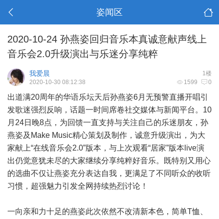
姿闻区
2020-10-24 孙燕姿回归音乐本真诚意献声线上
音乐会2.0升级演出与乐迷分享纯粹
我爱晨
1楼
2020-10-30 08:12:38
1599
0
出道满20周年的华语乐坛天后孙燕姿6月无预警直播开唱引
发歌迷强烈反响，话题一时间席卷社交媒体与新闻平台。10
月24日晚8点，为回馈一直支持与关注自己的乐迷朋友，孙
燕姿及Make Music精心策划及制作，诚意升级演出，为大
家献上“在线音乐会2.0”版本，与上次观看“居家”版本live演
出仍觉意犹未尽的大家继续分享纯粹好音乐。既特别又用心
的选曲不仅让燕姿充分表达自我，更满足了不同听众的收听
习惯，超强魅力引发全网持续热烈讨论！
一向亲和力十足的燕姿此次依然不改清新本色，简单T恤、