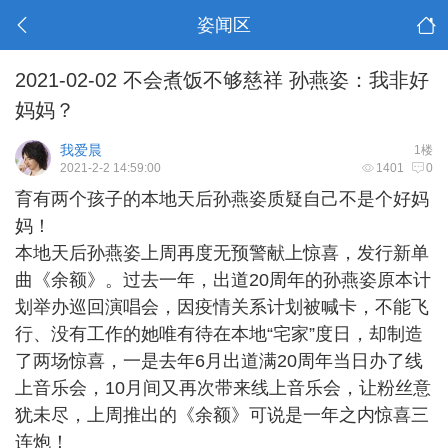
姿闻区
2021-02-02 不会煮饭不够慈祥 孙燕姿：我非好
妈妈？
我爱晨
1楼
2021-2-2 14:59:00
1401
0
育有两个孩子的本地天后孙燕姿质疑自己不是个好妈
妈！
本地天后孙燕姿上周再度无预警献上惊喜，发行新单
曲《余额》。过去一年，出道20周年的孙燕姿原本计
划举办巡回演唱会，因疫情关系计划被喊卡，不能飞
行、没有工作的她唯有待在本地“宅家”度日，却制造
了两场惊喜，一是去年6月出道满20周年当日办了线
上音乐会，10月间又再次带来线上音乐会，让粉丝意
犹未尽，上周推出的《余额》可说是一年之内惊喜三
连炮！