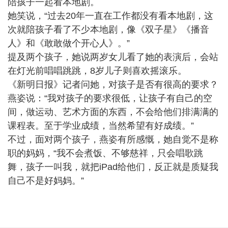
陪孩子一起看本地剧。
她笑说，“过去20年一直在工作都没有看本地剧，这
次就陪孩子看了不少本地剧，像《双子星》《播音
人》和《敢敢做个开心人》。”
提及两个孩子，她说两岁女儿看了她的表演后，会站
在灯光前唱唱跳跳，8岁儿子则喜欢摇滚乐。
《新明日报》记者问她，对孩子是否有很高的要求？
燕姿说：“我对孩子的要求很低，让孩子有自己的空
间，做运动、艺术方面的东西，不会给他们排满满的
课程表。至于学业成绩，当然希望有好成绩。”
不过，面对两个孩子，燕姿有所感慨，她自觉不是称
职的妈妈，“我不会煮饭、不够慈祥，只会唱歌跳
舞，孩子一叫我，就把iPad给他们，反正就是质疑我
自己不是好妈妈。”