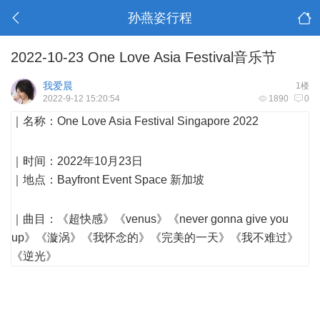
孙燕姿行程
2022-10-23 One Love Asia Festival音乐节
我爱晨
1楼
2022-9-12 15:20:54
1890
0
｜名称：One Love Asia Festival Singapore 2022
d: D: F8 s/ v)
D- N
｜时间：2022年10月23日
｜地点：Bayfront Event Space 新加坡
7 y, t4 U1
) M. V! Z$ H8 T @
p4 i$ `5 V m# @
｜曲目：《超快感》《venus》《
never gonna give you
up
》《
漩涡
》《
我怀念的
》《
完美的一天
》《
我不难过
》
《
逆光
》
& X$ K- }; M* V: A