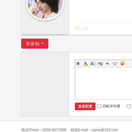
燕
姿
全
回复
国
歌
发新帖
迷
联
盟
回帖并转播
发表回复
电话Phone：0000-6677889
邮箱E-mail：name@163.com