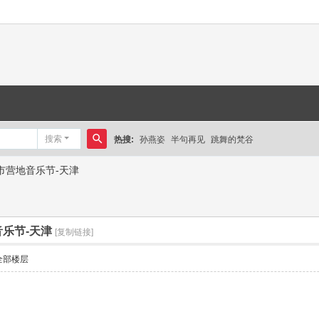
搜索
热搜:
孙燕姿
半句再见
跳舞的梵谷
搜
雀城市营地音乐节-天津
索
地音乐节-天津
[复制链接]
全部楼层