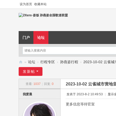
设为首页
收藏本站
门户
论坛
»
论坛
›
行程专区
›
孙燕姿行程
›
2023-10-02 云
Zi
发新帖
fa
2023-10-02 云雀城市营
查看:
1037
|
回复:
0
ns
·
我爱晨
发表于 2023-8-2 10:49:53
|
显示
姿
更多信息等待官宣
饭
孙