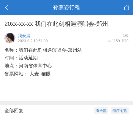
孙燕姿行程
20xx-xx-xx 我们在此刻相遇演唱会-郑州
我爱晨
1楼
2023-8-2 10:51:00
1159
0
名称：我们在此刻相遇演唱会-郑州站
时间：活动延期
, J& ~+ c7 ]7 d% o/ k0 G
地点：河南省体育中心
# Y: b8 q9 a _, ~
售票网站： 大麦 猫眼
* I8 S5 [8 Z" u
全部回复
看全部
倒序浏览