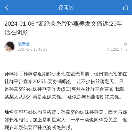
姿闻区
2024-01-06 “断绝关系”?孙燕美发文痛诉:20年
活在阴影
我爱晨
1楼
2024-1-6 15:48:00
1251
0
孙燕歌手孙燕姿近期鲜少出现在萤光幕前，但日前无预警在
社群平台宣布2025年要办演唱会，让不少粉丝嗨翻天。只
是孙燕姿的妹妹孙燕美昨天(5日)突然在社群平台宣布“我跟
某某人从此不再是姐妹关係。”疑似是与孙燕姿断绝关係。
灿烂笑容与姊姊勾肩搭背，孙燕姿的妹妹孙燕美，因为与姊
姊长相相似，加上是明星家人，一举一动也同样受关注，但
现在却疑似要跟孙燕姿断绝关係。