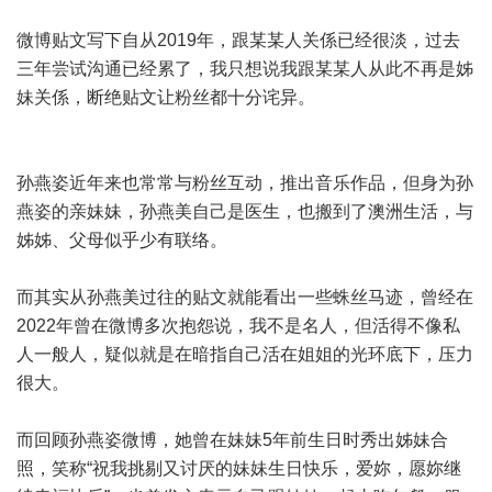
微博贴文写下自从2019年，跟某某人关係已经很淡，过去
三年尝试沟通已经累了，我只想说我跟某某人从此不再是姊
妹关係，断绝贴文让粉丝都十分诧异。
孙燕姿近年来也常常与粉丝互动，推出音乐作品，但身为孙
燕姿的亲妹妹，孙燕美自己是医生，也搬到了澳洲生活，与
姊姊、父母似乎少有联络。
而其实从孙燕美过往的贴文就能看出一些蛛丝马迹，曾经在
2022年曾在微博多次抱怨说，我不是名人，但活得不像私
人一般人，疑似就是在暗指自己活在姐姐的光环底下，压力
很大。
而回顾孙燕姿微博，她曾在妹妹5年前生日时秀出姊妹合
照，笑称“祝我挑剔又讨厌的妹妹生日快乐，爱妳，愿妳继