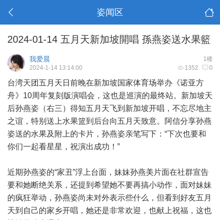
姿闻区
2024-01-14 五月天新加坡開唱 孫燕姿送水果籃
我爱晨
1楼
2024-1-14 13:14:00
1352
0
台湾天团五月天日前晚在新加坡国家体育场举办《诺亚方
舟》10周年复刻版演唱会，这也是巡演的最终站。新加坡天
后孙燕姿（右三）得知五月天飞到新加坡开唱，不忘尽地主
之谊，特别送上水果篮到后台向五月天致意。阿信分享孙燕
姿送的水果及附上的卡片，孙燕姿亲笔写下：“下次也要和
你们一起看星星，祝演出成功！”
近期孙燕姿的“家丑”浮上台面，妹妹孙燕美片面在社群宣告
要和她断绝关系，还提到希望她不要再搞小动作，面对妹妹
的疯狂举动，孙燕姿尚未对外表示些什么，但看到好友五月
天到自己的家乡开唱，她还是非常欢迎，也献上祝福，这也