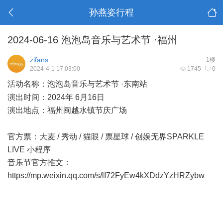
孙燕姿行程
2024-06-16 泡泡岛音乐与艺术节 ·福州
zifans
1楼
2024-4-1 17:03:00
1745
0
活动名称：泡泡岛音乐与艺术节 ·东南站
3 W: R C1 W. Y
演出时间：2024年 6月16日
演出地点：福州闽越水镇节庆广场
6 z; q5 j& K( H2 _0 f! R6 q
官方票：大麦 / 秀动 / 猫眼 / 票星球 / 创娱无界SPARKLE
LIVE 小程序
音乐节官方推文：
https://mp.weixin.qq.com/s/lI72FyEw4kXDdzYzHRZybw
. v2
j* l+ E3 x
L+ C, E: l' \$ t: X