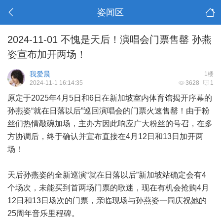
姿闻区
2024-11-01 不愧是天后！演唱会门票售罄 孙燕
姿宣布加开两场！
我爱晨
1楼
2024-11-1 16:14:35
3628
1
原定于2025年4月5日和6日在新加坡室内体育馆揭开序幕的
孙燕姿“就在日落以后”巡回演唱会的门票火速售罄！由于粉
丝们热情敲碗加场，主办方因此响应广大粉丝的号召，在多
方协调后，终于确认并宣布直接在4月12日和13日加开两
场！
天后孙燕姿的全新巡演“就在日落以后”新加坡站确定会有4
个场次，未能买到首两场门票的歌迷，现在有机会抢购4月
12日和13日场次的门票，亲临现场与孙燕姿一同庆祝她的
25周年音乐里程碑。