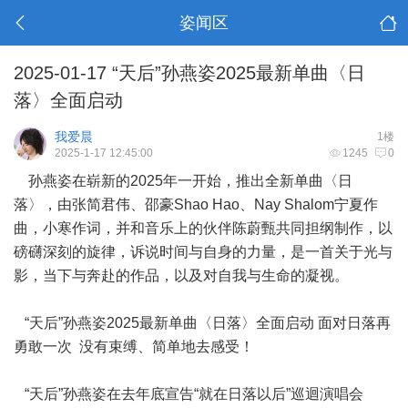
姿闻区
2025-01-17 “天后”孙燕姿2025最新单曲〈日
落〉全面启动
我爱晨
1楼
2025-1-17 12:45:00
1245
0
孙燕姿在崭新的2025年一开始，推出全新单曲〈日
落〉，由张简君伟、邵豪Shao Hao、Nay Shalom宁夏作
曲，小寒作词，并和音乐上的伙伴陈蔚甄共同担纲制作，以
磅礴深刻的旋律，诉说时间与自身的力量，是一首关于光与
影，当下与奔赴的作品，以及对自我与生命的凝视。
“天后”孙燕姿2025最新单曲〈日落〉全面启动 面对日落再
勇敢一次 没有束缚、简单地去感受！
“天后”孙燕姿在去年底宣告“就在日落以后”巡迴演唱会