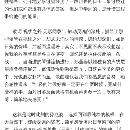
往都各自公开地分享过曾经历了一段沮丧的日子，事过境迁
的他们或许都没有具体的答案，但从中学到的，是珍惜过程
带给他们的能量。
歌词“视线之外 无形同载”，触动灵魂的深处，描绘了那
些儘管在视线之外，却从未消失的情感，隐约却深刻，如是
日落的馀晖，共感而温暖著；其实，不见面不表示没想起，
你我的故事就算是各自在演变，回忆还是拉住彼此的一条
线……。当渐进的琴键流畅进行，孙燕姿以她独有的声线层
层堆叠循序展开，低沉缓慢到激昂高亢，日落在季节的更迭
中，光也必定赴约而至！歌曲埋伏著我们都熟悉的音符，燕
姿感性道来：“年轻的时候好像一定要在什麽时候，完成什
麽样的事。面对日落反而觉得有机会再勇敢一次，没有束
缚，简单地去感受！”
这就是此时此刻的孙燕姿，选择回到最纯粹的模样，在
大自然下，缓缓探索的姿态，简单感受著那日落瞬间的静
谧。孙燕姿2025全新单曲〈日落〉以磅礴深刻的旋律，诉