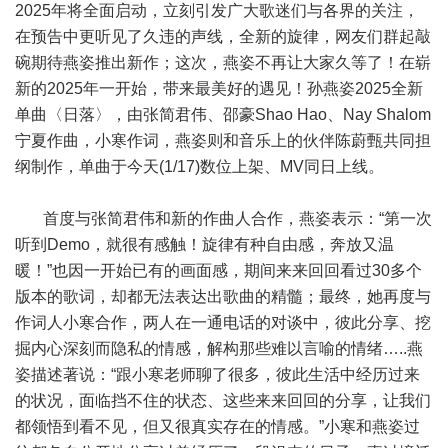
2025年将全面启动，立刻引发广大歌迷们与各界的关注，
在预告中更听见了久违的声线，全新的旋律，网友们群起敲
碗期待燕姿推出新作；这次，燕姿不再让大家久等了！在崭
新的2025年一开始，带来最美好的遇见！孙燕姿2025全新
单曲〈日落〉，由张简君伟、邵豪Shao Hao、Nay Shalom
宁夏作曲，小寒作词，燕姿则和音乐上的伙伴陈蔚甄共同担
纲制作，单曲于今天(1/17)数位上架、MV同日上线。
首度与张简君伟和新的作曲人合作，燕姿表示：“第一次
听到Demo，就很有感触！旋律有种自由感，奔放又温
暖！”也因一开始已有的画面感，期间来来回回看过30多个
版本的歌词，却都无法表达出歌曲的精髓；最终，她再度与
作词人小寒合作，两人在一通电话的对谈中，彼此分享、挖
掘内心深刻而隐私的情感，解构那些难以言喻的情绪…..燕
姿描述著说：“跟小寒老师聊了很多，彼此生活中经历过来
的状况，面临挡不住的状态、这些来来回回的分享，让我们
都领悟到看不见，但又很真实存在的情感。”小寒和燕姿过