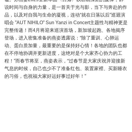
说时间与自身的力量，是一首关于光与影，当下与奔赴的作
品，以及对自我与生命的凝视，连动“就在日落以后”巡迴演
唱会 ”AUT NIHILO” Sun Yanzi in Concert主题性与精神更是
完整传递！而4月将迎来巡演首场，新加坡起跑、各地揭序
登场，进入密集准备的燕姿透露说：“除了重训、心肺运
动、蛋白质加量，最重要的是保持好心情！各地的团队也都
在不停地协调并更新进度，这绝对是个大家齐心协力的工
程！”而春节将至，燕姿表示，“过春节是大家庆祝并迎接新
气息的时候，自己也少不了准备红包、装置家裡、买新睡衣
的习俗，也祝福大家好运好事过好年！”