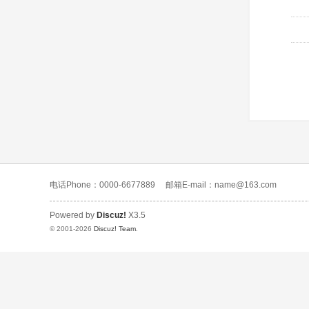
电话Phone：0000-6677889
邮箱E-mail：name@163.com
Powered by
Discuz!
X3.5
© 2001-2026
Discuz! Team
.