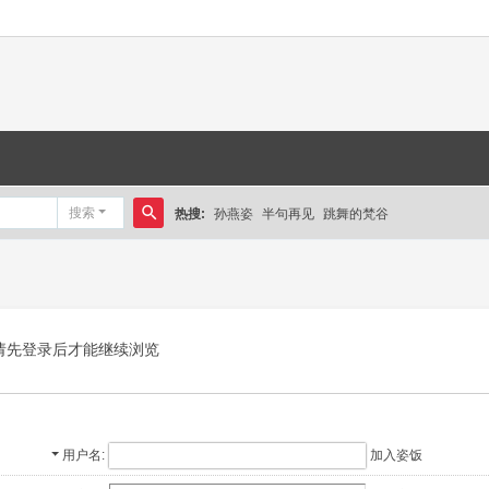
搜索
热搜:
孙燕姿
半句再见
跳舞的梵谷
搜
索
请先登录后才能继续浏览
用户名
加入姿饭